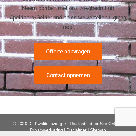
Neem contact met ons voegbedrijf uit
Apeldoorn/Gelderland op en we vertellen u graag
meer.
Offerte aanvragen
Contact opnemen
© 2026 De Kwaliteitsvoeger | Realisatie door
Site Online
|
Privacyverklaring
|
Disclaimer
|
Sitemap