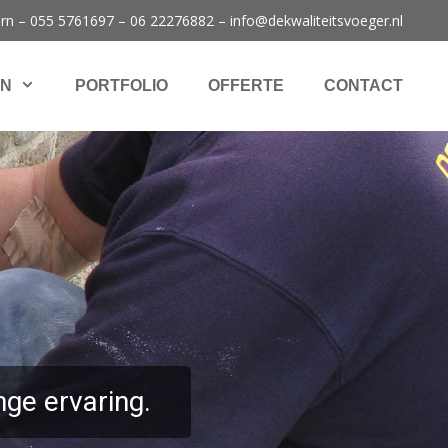
rn –
055 5761697
–
06 22276882
–
info@dekwaliteitsvoeger.nl
EN
PORTFOLIO
OFFERTE
CONTACT
ge ervaring.