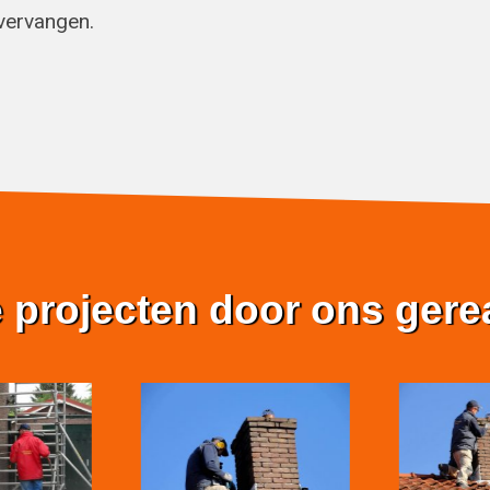
vervangen.
 projecten door ons gere