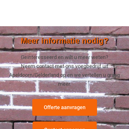
Meer informatie nodig?
Geïnteresseerd en wilt u meer weten?
Neem contact met ons voegbedrijf uit
Apeldoorn/Gelderland op en we vertellen u graag
meer.
Offerte aanvragen